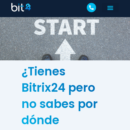
¿Tienes
Bitrix24 pero
no sabes por
dónde