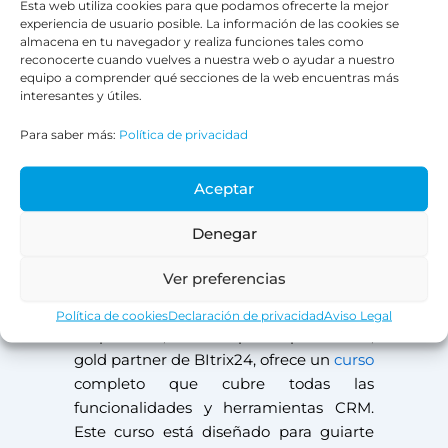
Esta web utiliza cookies para que podamos ofrecerte la mejor
experiencia de usuario posible. La información de las cookies se
7. Documentación y
almacena en tu navegador y realiza funciones tales como
reconocerte cuando vuelves a nuestra web o ayudar a nuestro
capacitación
equipo a comprender qué secciones de la web encuentras más
El software empresarial de CRM ofrece
interesantes y útiles.
una amplia documentación, videos y
Para saber más:
Política de privacidad
tutoriales para ayudarte a entender
cada aspecto de la plataforma. Tómate
Aceptar
un tiempo para explorar estos recursos y
obtener una comprensión más
Denegar
profunda de la plataforma.
Ver preferencias
Si aún te sientes perdido sin saber por
dónde empezar con el software
Política de cookies
Declaración de privacidad
Aviso Legal
empresarial, no te preocupes. Bit24,
gold partner de BItrix24, ofrece un
curso
completo que cubre todas las
funcionalidades y herramientas CRM.
Este curso está diseñado para guiarte