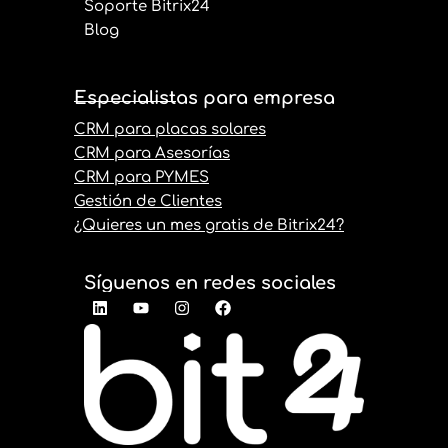
Soporte Bitrix24
Blog
Especialistas para empresa
CRM para placas solares
CRM para Asesorías
CRM para PYMES
Gestión de Clientes
¿Quieres un mes gratis de Bitrix24?
Síguenos en redes sociales
L
Y
I
F
i
o
n
a
n
u
s
c
k
t
t
e
e
u
a
b
d
b
g
o
i
e
r
o
n
a
k
m