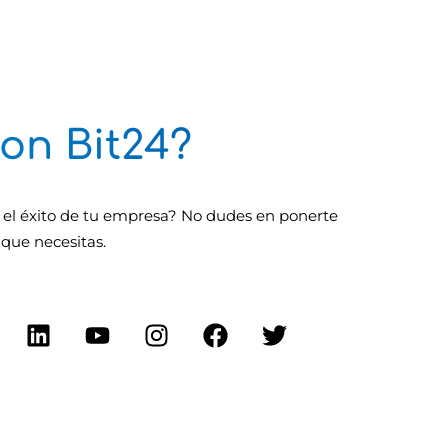
on Bit24?
el éxito de tu empresa? No dudes en ponerte
 que necesitas.
L
Y
I
F
T
i
o
n
a
w
n
u
s
c
i
k
t
t
e
t
?
e
u
a
b
t
d
b
g
o
e