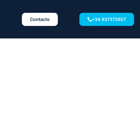
Contacto
+34 937372927