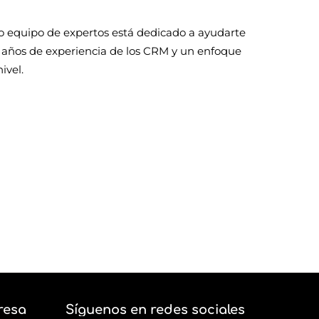
i
e
r
o
r
n
a
k
ro equipo de expertos está dedicado a ayudarte
m
 4 años de experiencia de los CRM y un enfoque
ivel.
con Bit24
resa
Síguenos en redes sociales