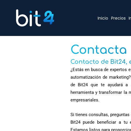
Ir
al
Inicio
Precios
I
contenido
Contacta 
Contacto de Bit24, 
¿Estás en busca de expertos en
automatización de marketing?
de Bit24 que te ayudará a
herramienta y transformar la 
empresariales.
Si tienes consultas, pregunt
Bit24 puede beneficiar a tu
Estamos listos para proporcion