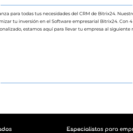
fianza para todas tus necesidades del CRM de Bitrix24. Nuest
mizar tu inversión en el Software empresarial Bitrix24. Con
onalizado, estamos aquí para llevar tu empresa al siguiente n
Contacto
lquier duda contacta 
Blog
ados
Especialistas para emp