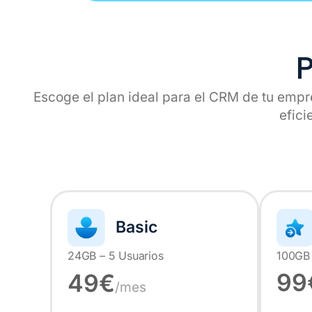
P
Escoge el plan ideal para el CRM de tu empre
efici
Basic
24GB – 5 Usuarios
100GB 
99
49€
/mes