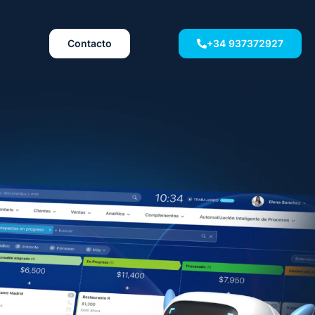
Contacto
+34 937372927