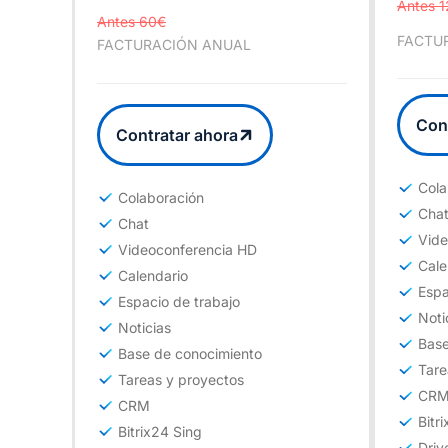
Antes 
Antes 60€
FACTU
FACTURACIÓN ANUAL
Con
Contratar ahora
Cola
Colaboración
Cha
Chat
Vide
Videoconferencia HD
Cale
Calendario
Espa
Espacio de trabajo
Noti
Noticias
Base
Base de conocimiento
Tare
Tareas y proyectos
CR
CRM
Bitr
Bitrix24 Sing
Driv