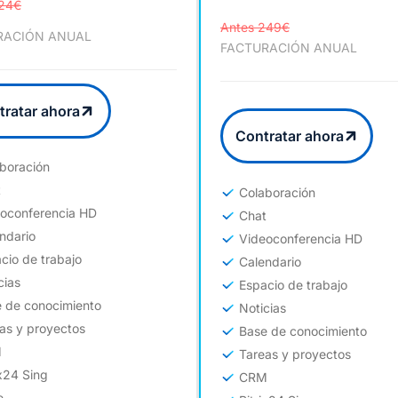
124€
Antes 249€
RACIÓN ANUAL
FACTURACIÓN ANUAL
tratar ahora
Contratar ahora
boración
t
Colaboración
oconferencia HD
Chat
ndario
Videoconferencia HD
cio de trabajo
Calendario
cias
Espacio de trabajo
 de conocimiento
Noticias
as y proyectos
Base de conocimiento
M
Tareas y proyectos
ix24 Sing
CRM
e