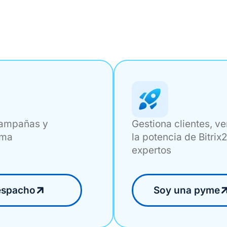
campañas y
Gestiona clientes, v
ema
la potencia de Bitri
expertos
espacho
Soy una pyme