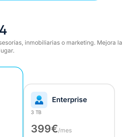
24
esorías, inmobiliarias o marketing. Mejora la
lugar.
S
Enterprise
3 TB
399€
/mes