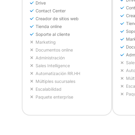
Drive
Cont
Contact Center
Crea
Creador de sitios web
Tien
Tienda online
Sopo
Soporte al cliente
Mark
Marketing
Docu
Documentos online
Admi
Administración
Sale
Sales Intelligence
Auto
Automatización RR.HH
Múlt
Múltiples sucursales
Esca
Escalabilidad
Paqu
Paquete enterprise