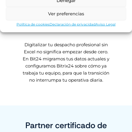
Denegar
distintos, los errores son inevitables:
versiones desactualizadas, tareas
Ver preferencias
duplicadas y clientes que reciben
respuestas distintas según con quién
Política de cookies
Declaración de privacidad
Aviso Legal
hablen.
Digitalizar tu despacho profesional sin
Excel no significa empezar desde cero.
En Bit24 migramos tus datos actuales y
configuramos Bitrix24 sobre cómo ya
trabaja tu equipo, para que la transición
no interrumpa tu operativa diaria.
Partner certificado de