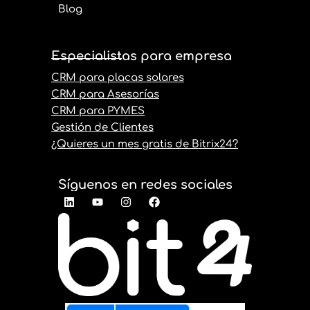
Blog
Especialistas para empresa
CRM para placas solares
CRM para Asesorías
CRM para PYMES
Gestión de Clientes
¿Quieres un mes gratis de Bitrix24?
Síguenos en redes sociales
L
Y
I
F
i
o
n
a
n
u
s
c
k
t
t
e
e
u
a
b
d
b
g
o
i
e
r
o
n
a
k
m