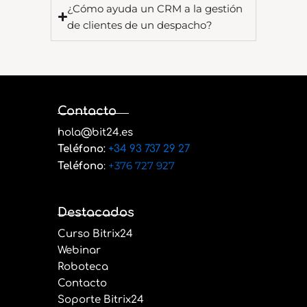
¿Cómo ayuda un CRM a la gestión
de clientes de un despacho?
Contacto
hola@bit24.es
Teléfono
:
+34 93 737 29 27
:
+376 727 927
Teléfono
Destacados
Curso Bitrix24
Webinar
Roboteca
Contacto
Soporte Bitrix24