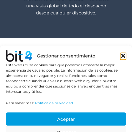
una vista global de todo el despacho
desde cualquier dispositivo.
De las herramientas
Gestionar consentimiento
Esta web utiliza cookies para que podamos ofrecerte la mejor
sueltas a un
experiencia de usuario posible. La información de las cookies se
almacena en tu navegador y realiza funciones tales como
sistema
reconocerte cuando vuelves a nuestra web o ayudar a nuestro
equipo a comprender qué secciones de la web encuentras más
centralizado
interesantes y útiles.
Un despacho que trabaja con Excel,
Para saber más:
Política de privacidad
correo y carpetas compartidas no tiene
un problema de disciplina. Tiene un
Aceptar
problema de
software para despachos
.
Cuando la información vive en sitios