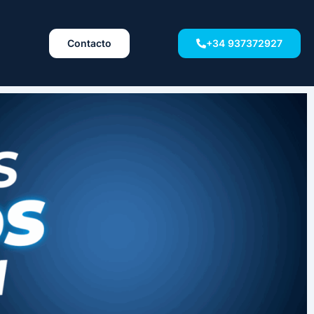
Contacto
+34 937372927