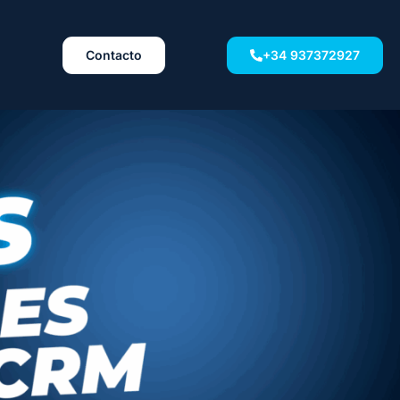
Contacto
+34 937372927