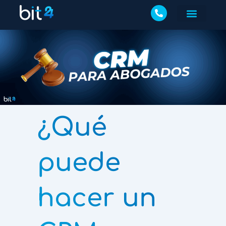
¿Qué
puede
hacer un