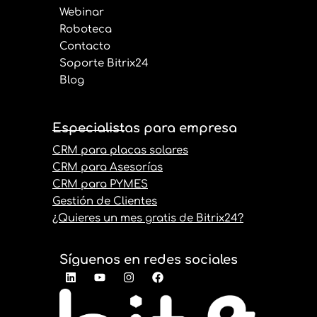
Webinar
Roboteca
Contacto
Soporte Bitrix24
Blog
Especialistas para empresa
CRM para placas solares
CRM para Asesorías
CRM para PYMES
Gestión de Clientes
¿Quieres un mes gratis de Bitrix24?
Síguenos en redes sociales
L
Y
I
F
i
o
n
a
n
u
s
c
k
t
t
e
e
u
a
b