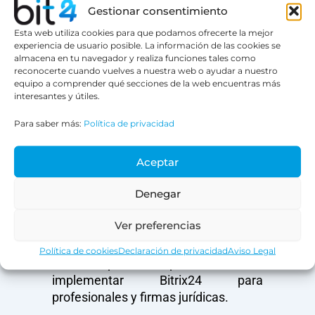
instalación local:
Puedes usar
Gestionar consentimiento
Bitrix24 desde cualquier lugar, o
instalarlo en tus propios servidores si
Esta web utiliza cookies para que podamos ofrecerte la mejor
experiencia de usuario posible. La información de las cookies se
necesitas un control aún más estricto
almacena en tu navegador y realiza funciones tales como
sobre los datos.
reconocerte cuando vuelves a nuestra web o ayudar a nuestro
equipo a comprender qué secciones de la web encuentras más
interesantes y útiles.
Bit24: Expertos en
Para saber más:
Política de privacidad
implementación legal de
Bitrix24
Aunque Bitrix24 es una plataforma
Aceptar
muy completa, su verdadero poder se
Denegar
aprovecha cuando se configura
correctamente según las
Ver preferencias
necesidades específicas del
despacho. Aquí es donde entra Bit24,
Política de cookies
Declaración de privacidad
Aviso Legal
una empresa especializada en
implementar Bitrix24 para
profesionales y firmas jurídicas.