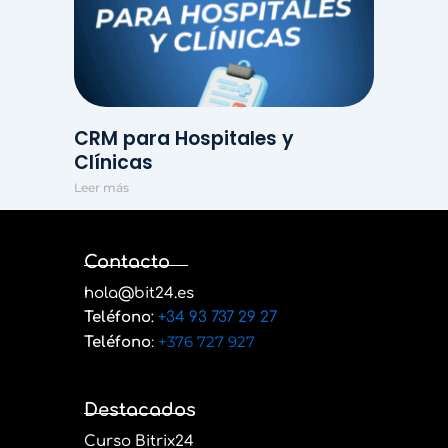
CRM para Hospitales y
Clínicas
Leer más
Contacto
hola@bit24.es
Teléfono
:
+34 93 737 29 27
:
+376 727 927
Teléfono
Destacados
Curso Bitrix24