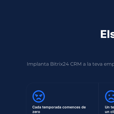
El
Implanta Bitrix24 CRM a la teva emp
Cada temporada comences de
Un te
zero
un cl