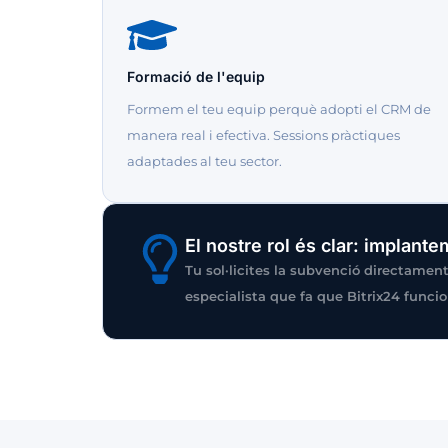
Formació de l'equip
Formem el teu equip perquè adopti el CRM de
manera real i efectiva. Sessions pràctiques
adaptades al teu sector.
El nostre rol és clar: implant
Tu sol·licites la subvenció directamen
especialista que fa que Bitrix24 funcio