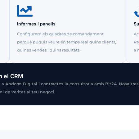
Informes i panells
Su
Configurem els quadres de comandament
Ac
perquè puguis veure en temps real quins clients,
Re
quines vendes i quins resultats.
a 
em el CRM
t a Andorra Digital i contractes la consultoria amb Bit24. Nosaltr
ni de veritat al teu negoci.