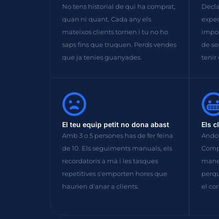
No tens historial de qui ha comprat,
Decla
quan ni quant. Cada any els
exped
mateixos clients tornen i tu no ho
impos
saps fins que truquen. Perds vendes
de se
que ja tenies guanyades.
tenir
El teu equip petit no dona abast
Els c
Amb 3 o 5 persones has de fer feina
Andor
de 10. Els seguiments manuals, els
Compr
recordatoris a mà i les tasques
maner
repetitives s'emporten hores que
perqu
haurien d'anar a clients.
el co