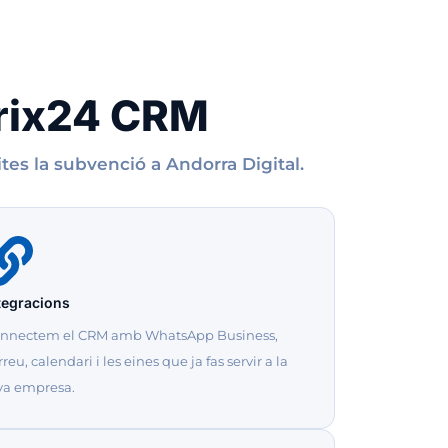
trix24 CRM
tes la subvenció a Andorra Digital.
tegracions
nnectem el CRM amb WhatsApp Business,
rreu, calendari i les eines que ja fas servir a la
va empresa.