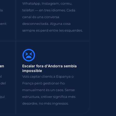
WhatsApp, Instagram, correu,
la
telèfon — en tres idiomes. Cada
canal és una conversa
ment
desconnectada. Alguna cosa
sempre es perd entre les esquerdes.
nen
Escalar fora d'Andorra sembla
impossible
el
Vols captar clients a Espanya o
 del
França però gestionar-ho
manualment és un caos. Sense
 qui
estructura, créixer significa més
desordre, no més ingressos.