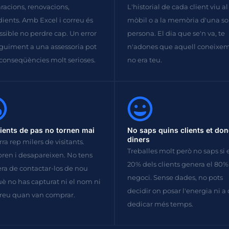
racions, renovacions,
L'historial de cada client viu al
ients. Amb Excel i correu és
mòbil o a la memòria d'una so
sible no perdre cap. Un error
persona. El dia que se'n va, te
guiment a una assessoria pot
n'adones que aquell coneixe
 conseqüències molt serioses.
no era teu.
lients de pas no tornen mai
No saps quins clients et do
diners
ra rep milers de visitants.
Treballes molt però no saps si 
en i desapareixen. No tens
20% dels clients genera el 80%
a de contactar-los de nou
negoci. Sense dades, no pots
è no has capturat ni el nom ni
decidir on posar l'energia ni a
rreu quan van comprar.
dedicar més temps.