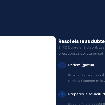
Resol els teus dubte
El PDE obre el 8 d’abril. Les
pressupost s’esgota en set
Parlem (gratuït)
1
Entenem el teu negoci 
Bitrix24 t’aporten més v
Prepares la sol·licitud
2
Et donem la proposta d