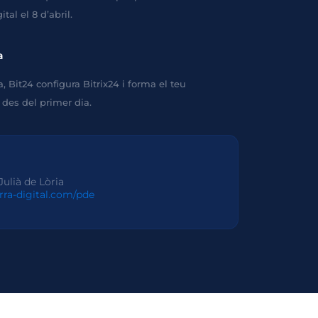
tal el 8 d’abril.
a
 Bit24 configura Bitrix24 i forma el teu
des del primer dia.
Julià de Lòria
rra-digital.com/pde