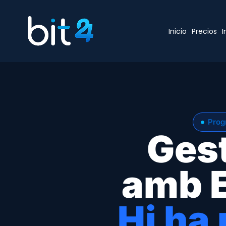
Inicio
Precios
I
Progr
Gest
amb E
Hi ha