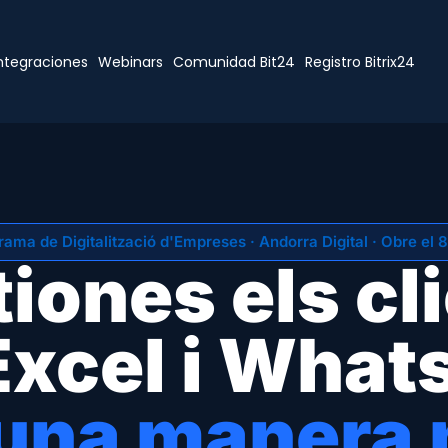
ntegraciones
Webinars
Comunidad Bit24
Registro Bitrix24
ama de Digitalització d'Empreses · Andorra Digital · Obre el 8
iones els cl
xcel i Wha
 una manera m