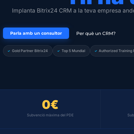
Implanta Bitrix24 CRM a la teva empresa andor
Parla amb un consultor
Per què un CRM?
Gold Partner Bitrix24
Top 5 Mundial
Authorized Training 
0
€
Subvenció màxima del PDE
Sub