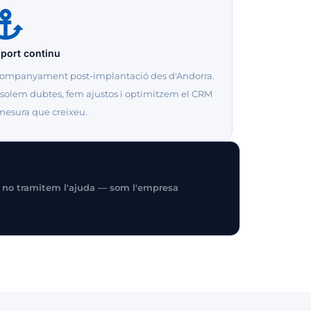
port continu
ompanyament post-implantació des d'Andorra.
solem dubtes, fem ajustos i optimitzem el CRM
mesura que creixeu.
es no tramitem l'ajuda — som l'empresa