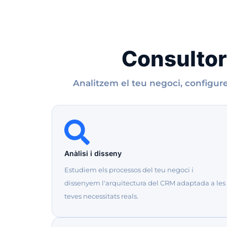
Consultor
Analitzem el teu negoci, configure
Anàlisi i disseny
Estudiem els processos del teu negoci i
dissenyem l'arquitectura del CRM adaptada a les
teves necessitats reals.