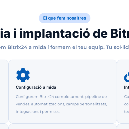
El que fem nosaltres
ia i implantació de Bi
m Bitrix24 a mida i formem el teu equip. Tu sol·lici
Configuració a mida
In
Configurem Bitrix24 completament: pipeline de
Co
vendes, automatitzacions, camps personalitzats,
co
integracions i permisos.
te