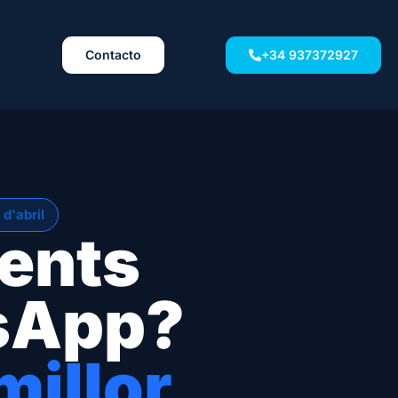
Contacto
+34 937372927
 d'abril
ients
tsApp?
illor.