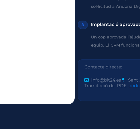
sol·licitud a Andorra Digi
Implantació aprovad
3
Un cop aprovada l’ajuda,
equip. El CRM funciona 
Contacte directe:
info@bit24.es
Sant 
Tramitació del PDE:
ando