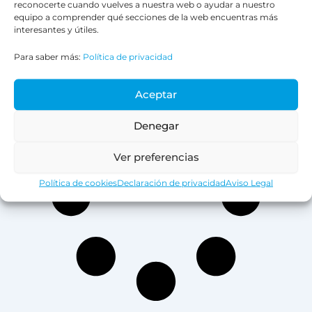
en Bitrix24. Es perfecta para
reconocerte cuando vuelves a nuestra web o ayudar a nuestro
equipo a comprender qué secciones de la web encuentras más
automatizar la entrada de datos
interesantes y útiles.
y asegurarte de que todo
Para saber más:
Política de privacidad
LEER MÁS »
Aceptar
Denegar
Ver preferencias
Política de cookies
Declaración de privacidad
Aviso Legal