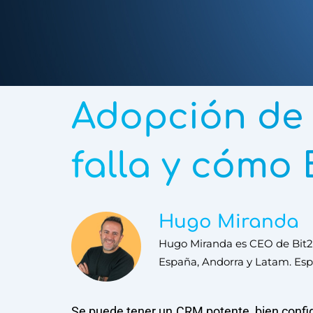
Adopción de
falla y cómo 
Hugo Miranda
Hugo Miranda es CEO de Bit24
España, Andorra y Latam. Espe
Se puede tener un CRM potente, bien configur