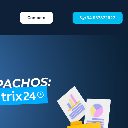
Contacto
+34 937372927