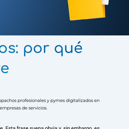
s: por qué
ve
pachos profesionales y pymes digitalizados en
empresas de servicios.
ve. Esta frase suena obvia y, sin embargo, es