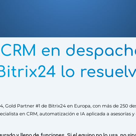
 CRM en despacho
Bitrix24 lo resuel
, Gold Partner #1 de Bitrix24 en Europa, con más de 250 des
cialista en CRM, automatización e IA aplicada a asesorías y 
ado y lleno de funciones. Si el equipo no lo usa, no sir