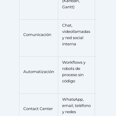
(Kanban,
Gantt)
Chat,
videollamadas
Comunicación
Gratis
y red social
interna
Workflows y
robots de
Basic
Automatización
proceso sin
(49€/me
código
WhatsApp,
email, teléfono
Standar
Contact Center
y redes
(99€/me