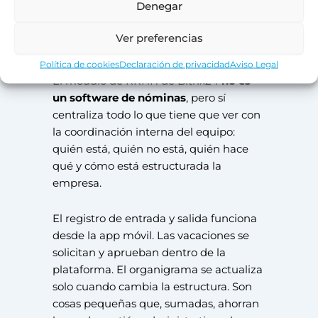
Denegar
actualiza son problemas que casi todas
las empresas tienen y que casi ninguna
Ver preferencias
prioriza resolver.
Política de cookies
Declaración de privacidad
Aviso Legal
El módulo de RRHH de Bitrix24
no es
un software de nóminas
, pero sí
centraliza todo lo que tiene que ver con
la coordinación interna del equipo:
quién está, quién no está, quién hace
qué y cómo está estructurada la
empresa.
El registro de entrada y salida funciona
desde la app móvil. Las vacaciones se
solicitan y aprueban dentro de la
plataforma. El organigrama se actualiza
solo cuando cambia la estructura. Son
cosas pequeñas que, sumadas, ahorran