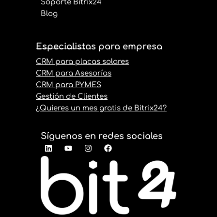
Soporte Bitrix24
Blog
Especialistas para empresa
CRM para placas solares
CRM para Asesorías
CRM para PYMES
Gestión de Clientes
¿Quieres un mes gratis de Bitrix24?
Síguenos en redes sociales
L
Y
I
F
i
o
n
a
n
u
s
c
k
t
t
e
e
u
a
b
d
b
g
o
i
e
r
o
n
a
k
m