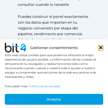
consultar cuando lo necesite.
Puedes construir el panel exactamente
con los datos que importan en tu
negocio: conversión por etapa del
pipeline, rendimiento por comercial,
tickets de soporte abiertos, carga de
trabajo del equipo. Sin plantillas
Gestionar consentimiento
predefinidas que no encajan, sin
Esta web utiliza cookies para que podamos ofrecerte la mejor
exportaciones, sin esperar a nadie.
experiencia de usuario posible. La información de las cookies se
almacena en tu navegador y realiza funciones tales como
reconocerte cuando vuelves a nuestra web o ayudar a nuestro
El módulo de RRHH de
equipo a comprender qué secciones de la web encuentras más
Bitrix24: la coordinación
interesantes y útiles.
interna que nadie gestiona
Para saber más:
Política de privacidad
bien
El control horario en una hoja de cálculo
Aceptar
compartida, las vacaciones que se piden
por email y el organigrama que nadie