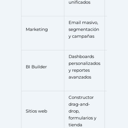
unificados
Email masivo,
Standar
Marketing
segmentación
(99€/me
y campañas
Dashboards
personalizados
Professi
BI Builder
y reportes
(199€/me
avanzados
Constructor
drag-and-
Gratis
Sitios web
drop,
(limitado
formularios y
tienda