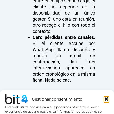
entre el equipo según carga, el
cliente no depende de la
disponibilidad de un único
gestor. Si uno está en reunión,
otro recoge el hilo con todo el
contexto.
Cero pérdidas entre canales.
Si el cliente escribe por
WhatsApp, llama después y
manda un email de
confirmación, las tres
interacciones aparecen en
orden cronológico en la misma
ficha. Nada se cae.
Esto se nota especialmente en
sectores donde el cliente espera
Gestionar consentimiento
atención cercana y rápida, como las
Esta web utiliza cookies para que podamos ofrecerte la mejor
asesorías y los despachos contables,
experiencia de usuario posible. La información de las cookies se