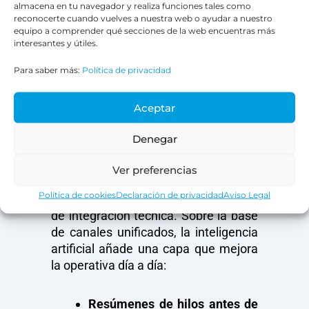
almacena en tu navegador y realiza funciones tales como
fiscales o laborales. Porque el
reconocerte cuando vuelves a nuestra web o ayudar a nuestro
problema no es usar WhatsApp. El
equipo a comprender qué secciones de la web encuentras más
problema es usarlo sin control, sin
interesantes y útiles.
historial y sin acceso compartido para
Para saber más:
Política de privacidad
el equipo. Con
Bitrix24 y sus planes
para despachos
, cada conversación
Aceptar
queda integrada dentro del CRM y
accesible para todo el equipo.
Denegar
El papel de la IA en un CRM
Ver preferencias
omnicanal
Política de cookies
Declaración de privacidad
Aviso Legal
La omnicanalidad no es solo cuestión
de integración técnica. Sobre la base
de canales unificados, la inteligencia
artificial añade una capa que mejora
la operativa día a día:
Resúmenes de hilos antes de