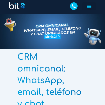
CRM
omnicanal:
WhatsApp,
email, teléfono
y chat