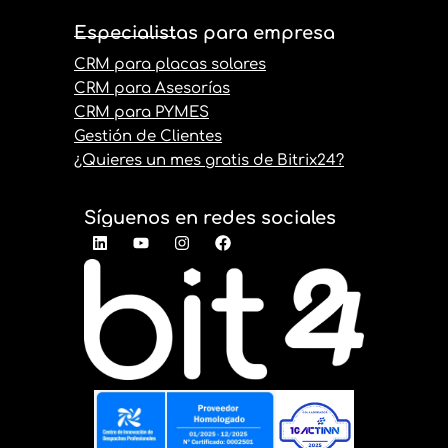
Especialistas para empresa
CRM para placas solares
CRM para Asesorías
CRM para PYMES
Gestión de Clientes
¿Quieres un mes gratis de Bitrix24?
Síguenos en redes sociales
L
Y
I
F
i
o
n
a
n
u
s
c
k
t
t
e
e
u
a
b
d
b
g
o
i
e
r
o
n
a
k
m